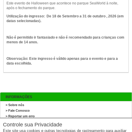
Este evento de Halloween que acontece no parque SeaWorld à noite,
após o fechamento do parque.
Utilização do ingresso: De 18 de Setembro a 31 de outubro , 2026 (em
datas selecionadas).
Não é permitido ir fantasiado e não é recomendado para crianças com
menos de 14 anos.
Observação: Este ingresso é válido apenas para o evento e para a
data escolhida.
INFORMAÇÕES
> Sobre nós
> Fale Conosco
> Reportar um erro
> Mapa do site
Controle sua Privacidade
Este site usa cookies e outras tecnologias de rastreamento para auxiliar
ANDREZA DICA E INDICA