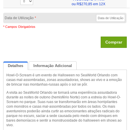
ou
R$270,85
em 12X
Data de Utilização
*
* Campos Obrigatórios
Comprar
Detalhes
Informação Adicional
Howl-O-Scream é um evento de Halloween no SeaWorld Orlando com
Queremos Saber Sua Opinião
casas mal-assombradas, zonas assustadoras, shows ao vivo e a emoção
de brincar nas montanhas-russas após o sol se pôr.
A visita ao SeaWorld Orlando se tornará uma experiência assustadora
durante as noites de outono (hemisfério Norte) com a estreia do Howl-O-
Scream no parque. Suas ruas se transformarão em áreas horripilantes
com monstros e casas mal-assombradas por todos os lados. Os mais
aventureiros poderão ainda curtir as emocionantes atrações radicais do
parque no escuro, saciar a sede causada pelo medo com drinques em
bares demoníacos e sentir a monstruosidade do halloween em shows ao
vivo.