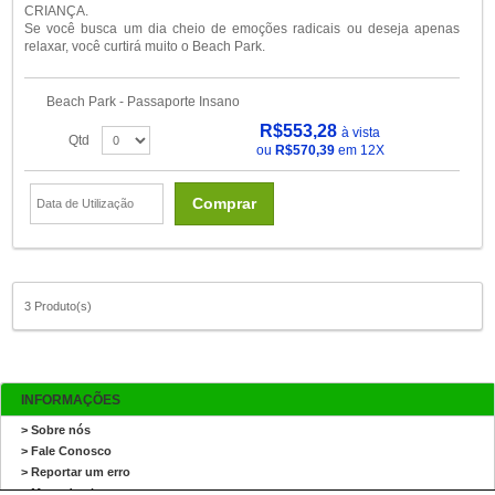
CRIANÇA.
Se você busca um dia cheio de emoções radicais ou deseja apenas
relaxar, você curtirá muito o Beach Park.
Beach Park - Passaporte Insano
R$553,28
à vista
Qtd
ou
R$570,39
em 12X
Comprar
3 Produto(s)
INFORMAÇÕES
> Sobre nós
> Fale Conosco
> Reportar um erro
> Mapa do site