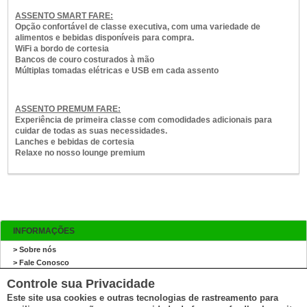
ASSENTO SMART FARE:
Opção confortável de classe executiva, com uma variedade de
alimentos e bebidas disponíveis para compra.
WiFi a bordo de cortesia
Bancos de couro costurados à mão
Múltiplas tomadas elétricas e USB em cada assento
ASSENTO PREMUM FARE:
Experiência de primeira classe com comodidades adicionais para
cuidar de todas as suas necessidades.
Lanches e bebidas de cortesia
Relaxe no nosso lounge premium
INFORMAÇÕES
> Sobre nós
> Fale Conosco
> Reportar um erro
Controle sua Privacidade
> Mapa do site
Este site usa cookies e outras tecnologias de rastreamento para