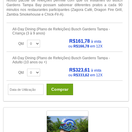
Nosso pacote de refeições permite com que os visitantes do Busch
Gardens Tampa Bay possam saborear diferentes pratos a cada 90
minutos nos restaurantes participantes (Zagora Café, Dragon Fire Grill,
Zambia Smokehouse e Chick-Fil-A).
All-Day Dining (Plano de Refeições) Busch Gardens Tampa -
Criança (3 à 9 anos)
R$161,78
à vista
Qtd
ou
R$166,78
em 12X
All-Day Dining (Plano de Refeições) Busch Gardens Tampa -
Adulto (10 anos ou +)
R$323,61
à vista
Qtd
ou
R$333,62
em 12X
Comprar