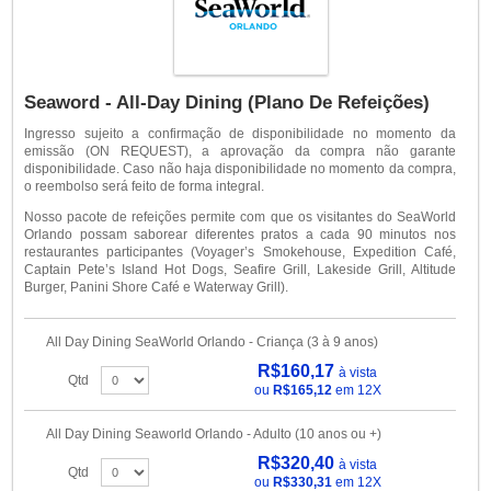
Seaword - All-Day Dining (Plano De Refeições)
Ingresso sujeito a confirmação de disponibilidade no momento da
emissão (ON REQUEST), a aprovação da compra não garante
disponibilidade. Caso não haja disponibilidade no momento da compra,
o reembolso será feito de forma integral.
Nosso pacote de refeições permite com que os visitantes do SeaWorld
Orlando possam saborear diferentes pratos a cada 90 minutos nos
restaurantes participantes (Voyager’s Smokehouse, Expedition Café,
Captain Pete’s Island Hot Dogs, Seafire Grill, Lakeside Grill, Altitude
Burger, Panini Shore Café e Waterway Grill).
All Day Dining SeaWorld Orlando - Criança (3 à 9 anos)
R$160,17
à vista
Qtd
ou
R$165,12
em 12X
All Day Dining Seaworld Orlando - Adulto (10 anos ou +)
R$320,40
à vista
Qtd
ou
R$330,31
em 12X