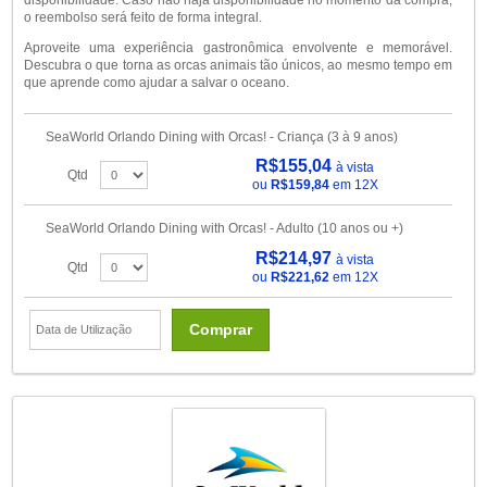
disponibilidade. Caso não haja disponibilidade no momento da compra,
o reembolso será feito de forma integral.
Aproveite uma experiência gastronômica envolvente e memorável.
Descubra o que torna as orcas animais tão únicos, ao mesmo tempo em
que aprende como ajudar a salvar o oceano.
SeaWorld Orlando Dining with Orcas! - Criança (3 à 9 anos)
R$155,04
à vista
Qtd
ou
R$159,84
em 12X
SeaWorld Orlando Dining with Orcas! - Adulto (10 anos ou +)
R$214,97
à vista
Qtd
ou
R$221,62
em 12X
Comprar