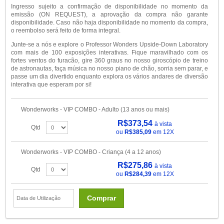
Ingresso sujeito a confirmação de disponibilidade no momento da
emissão (ON REQUEST), a aprovação da compra não garante
disponibilidade. Caso não haja disponibilidade no momento da compra,
o reembolso será feito de forma integral.
Junte-se a nós e explore o Professor Wonders Upside-Down Laboratory
com mais de 100 exposições interativas. Fique maravilhado com os
fortes ventos do furacão, gire 360 graus no nosso giroscópio de treino
de astronautas, faça música no nosso piano de chão, sorria sem parar, e
passe um dia divertido enquanto explora os vários andares de diversão
interativa que esperam por si!
Wonderworks - VIP COMBO - Adulto (13 anos ou mais)
R$373,54
à vista
Qtd
ou
R$385,09
em 12X
Wonderworks - VIP COMBO - Criança (4 a 12 anos)
R$275,86
à vista
Qtd
ou
R$284,39
em 12X
Comprar