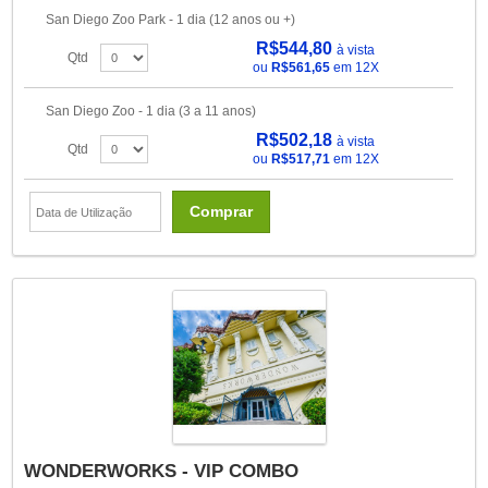
San Diego Zoo Park - 1 dia (12 anos ou +)
R$544,80
à vista
Qtd
ou
R$561,65
em 12X
San Diego Zoo - 1 dia (3 a 11 anos)
R$502,18
à vista
Qtd
ou
R$517,71
em 12X
Comprar
WONDERWORKS - VIP COMBO