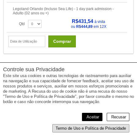
Legoland Orlando (Incluso Sea Life) - 1 day park admission -
Adulto (02 anos ou +)
R$431,54
à vista
Qtd
ou
R$444,89
em 12X
Comprar
Controle sua Privacidade
33 Produto(s)
Página:
1
2
Este site usa cookies e outras tecnologias de rastreamento para auxiliar
na navegação e sua capacidade de fornecer feedback, aceitar seu uso de
nossos produtos e serviços, auxiliar em nossos esforços promocionais e
de marketing. A Recusa do uso de cookie não é uma recusa do nosso
INFORMAÇÕES
"Termo de Uso e Política de Privacidade", por favor consulte o mesmo no
botão e caso não concorde interrompa sua navegação.
> Sobre nós
> Fale Conosco
> Reportar um erro
Aceitar
Recusar
> Mapa do site
Termo de Uso e Política de Privacidade
ANDREZA DICA E INDICA