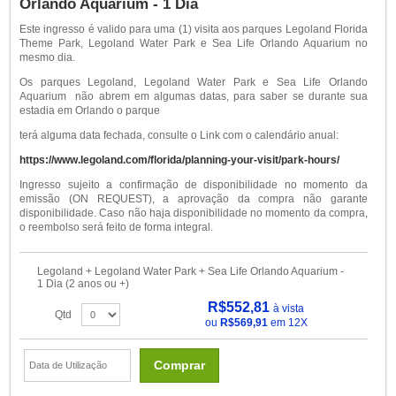
Orlando Aquarium - 1 Dia
Este ingresso é valido para uma (1) visita aos parques Legoland Florida
Theme Park, Legoland Water Park e Sea Life Orlando Aquarium no
mesmo dia.
Os parques Legoland, Legoland Water Park e Sea Life Orlando
Aquarium não abrem em algumas datas, para saber se durante sua
estadia em Orlando o parque
terá alguma data fechada, consulte o Link com o calendário anual:
https://www.legoland.com/florida/planning-your-visit/park-hours/
Ingresso sujeito a confirmação de disponibilidade no momento da
emissão (ON REQUEST), a aprovação da compra não garante
disponibilidade. Caso não haja disponibilidade no momento da compra,
o reembolso será feito de forma integral.
Legoland + Legoland Water Park + Sea Life Orlando Aquarium -
1 Dia (2 anos ou +)
R$552,81
à vista
Qtd
ou
R$569,91
em 12X
Comprar