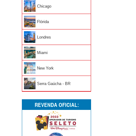
Chicago
Flórida
Londres
Miami
New York
Serra Gaúcha - BR