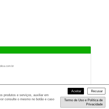
dica.com.br
Aceitar
Recusar
s produtos e serviços, auxiliar em
avor consulte o mesmo no botão e caso
Termo de Uso e Política de
Privacidade