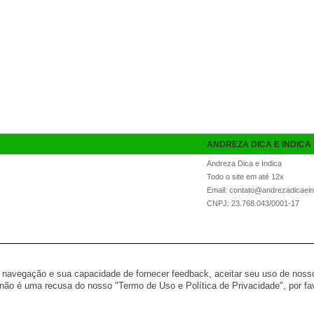
ANDREZA DICA E INDICA
Andreza Dica e Indica
Todo o site em até 12x
Email: contato@andrezadicaein
CNPJ: 23.768.043/0001-17
na navegação e sua capacidade de fornecer feedback, aceitar seu uso de nosso
© 2026 RCA Operadora Turística Ltda.
não é uma recusa do nosso "Termo de Uso e Política de Privacidade", por f