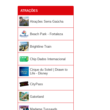
ATRAÇÕES
Atrações Serra Gaúcha
Beach Park - Fortaleza
Brightline Train
Chip Dados Internacional
Cirque du Soleil | Drawn to
Life - Disney
CityPass
Gatorland
Madame Tussauds